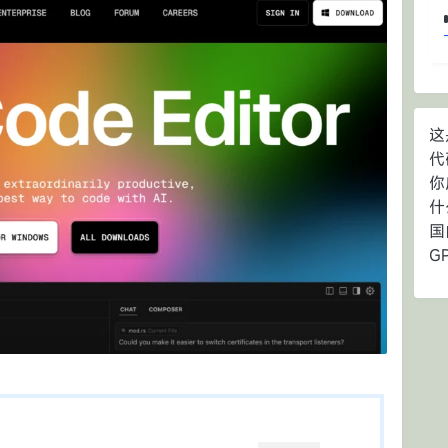
这
代
你
什
国
G